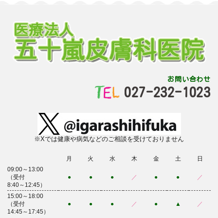
お問い合わせ
027-232-1023
※Xでは健康や病気などのご相談を受けておりません
月
火
水
木
金
土
日
09:00～13:00
（受付
●
●
●
／
●
●
／
8:40～12:45）
15:00～18:00
（受付
●
●
●
／
●
▲
／
14:45～17:45）