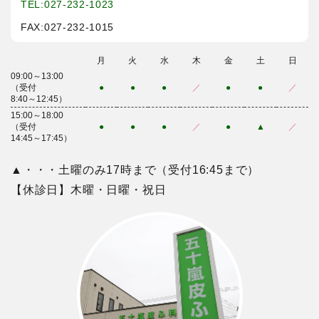
TEL:027-232-1023
FAX:027-232-1015
月
火
水
木
金
土
日
09:00～13:00
（受付
●
●
●
／
●
●
／
8:40～12:45）
15:00～18:00
（受付
●
●
●
／
●
▲
／
14:45～17:45）
▲・・・土曜のみ17時まで（受付16:45まで）
【休診日】木曜・日曜・祝日